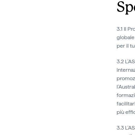
Sp
3.1 Il 
globale 
per il t
3.2 L'AS
interna
promozi
l'Austra
formazi
facilit
più effi
3.3 L'AS