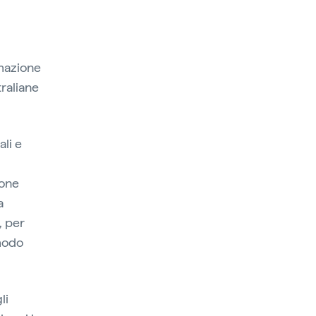
mazione
traliane
ali e
ione
a
, per
 modo
li