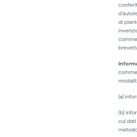
conferit
d'autore
di piant
invenzio
commerci
brevetta
Informa
commerc
modalit
(a) info
(b) info
cui dati
metodol