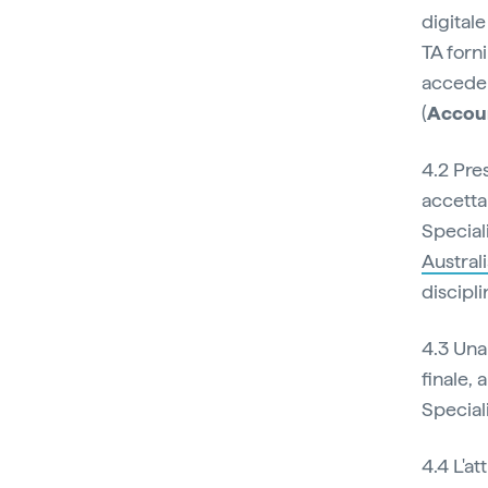
digitale
TA forn
acceder
(
Accou
4.2 Pre
accetta
Speciali
Austral
discipl
4.3 Una
finale, 
Speciali
4.4 L'at