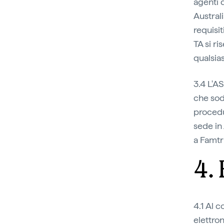
agenti d
Australi
requisi
TA si ri
qualsias
3.4 L'AS
che sod
procedu
sede in 
a Famtr
4.
4.1 Al 
elettro