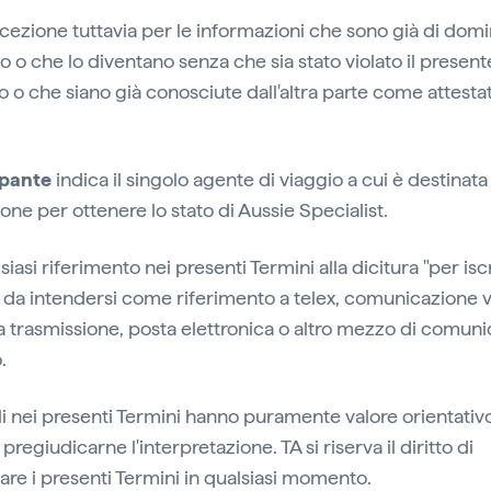
ccezione tuttavia per le informazioni che sono già di domi
o o che lo diventano senza che sia stato violato il present
 o che siano già conosciute dall'altra parte come attesta
ipante
indica il singolo agente di viaggio a cui è destinata 
one per ottenere lo stato di Aussie Specialist.
siasi riferimento nei presenti Termini alla dicitura "per iscr
è da intendersi come riferimento a telex, comunicazione v
tra trasmissione, posta elettronica o altro mezzo di comun
.
toli nei presenti Termini hanno puramente valore orientativ
regiudicarne l'interpretazione. TA si riserva il diritto di
are i presenti Termini in qualsiasi momento.