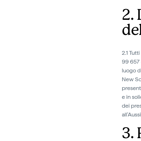
2.
de
2.1 Tutti
99 657 
luogo di
New Sout
present
e in sol
dei pres
all'Auss
3.