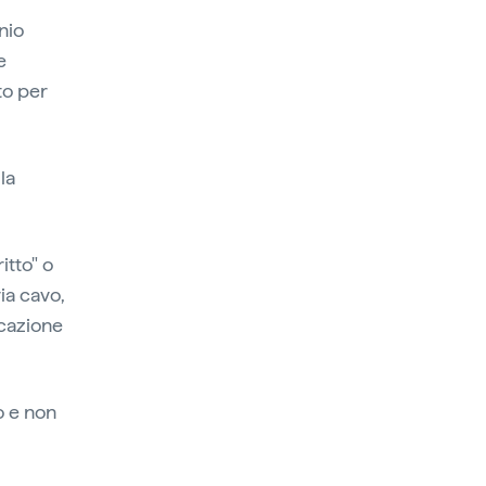
nio
e
to per
la
itto" o
ia cavo,
icazione
o e non