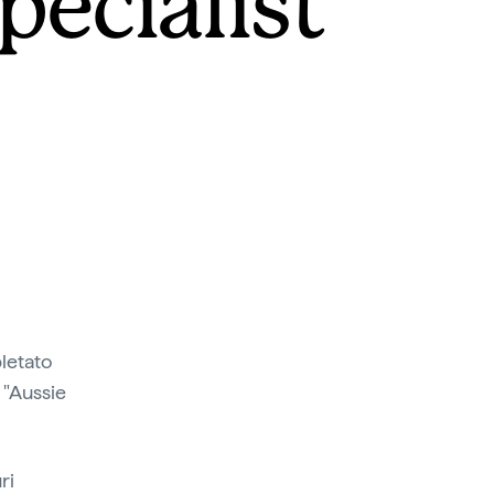
ecialist
letato
i "Aussie
ri