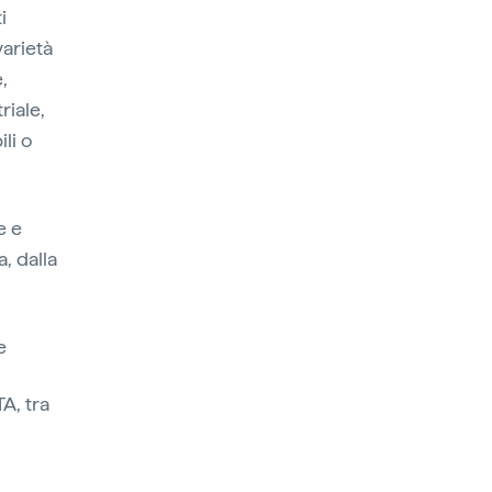
i
varietà
,
riale,
ili o
e e
, dalla
e
TA, tra