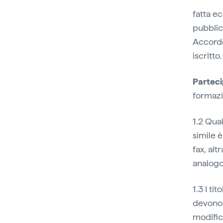
fatta e
pubblic
Accordo
iscritto.
Partec
formazi
1.2 Qual
simile 
fax, al
analogo
1.3 I ti
devono p
modific