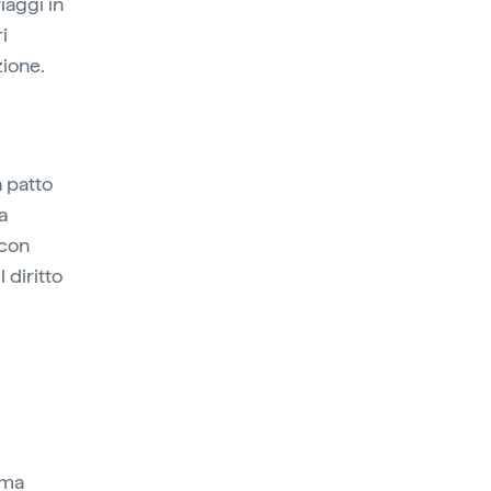
iaggi in
i
zione.
 a patto
a
 con
 diritto
rma