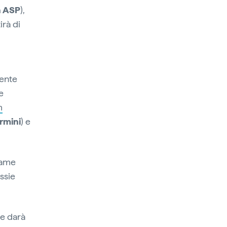
a ASP
),
irà di
tente
e
m
rmini
) e
same
ussie
te darà