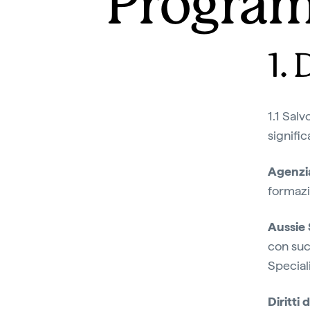
Program
1. 
1.1 Salv
signific
Agenz
formazi
Aussie 
con succ
Speciali
Diritti 