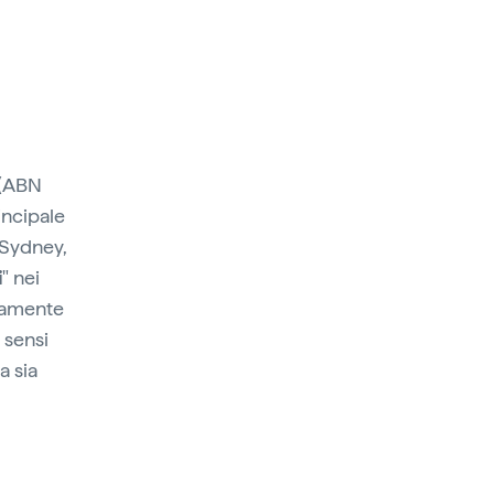
 (ABN
incipale
, Sydney,
i
" nei
ntamente
i sensi
a sia