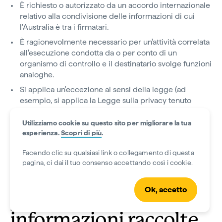
È richiesto o autorizzato da un accordo internazionale
relativo alla condivisione delle informazioni di cui
l'Australia è tra i firmatari.
È ragionevolmente necessario per un'attività correlata
all'esecuzione condotta da o per conto di un
organismo di controllo e il destinatario svolge funzioni
analoghe.
Si applica un'eccezione ai sensi della legge (ad
esempio, si applica la Legge sulla privacy tenuto
conto di quanto previsto dal Principio sulla privacy
australiano 8 dell'Allegato 1).
Utilizziamo cookie su questo sito per migliorare la tua
esperienza.
Scopri di più
.
Facendo clic su qualsiasi link o collegamento di questa
E. Modalità di
pagina, ci dai il tuo consenso accettando così i cookie.
conservazione e
Ok, accetto
protezione delle
informazioni raccolte