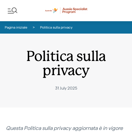
Salta ai contenuti
Salta alla navigazione delle note
Pagina iniziale
Politica sulla privacy
Politica sulla
privacy
31 July 2025
Questa Politica sulla privacy aggiornata è in vigore