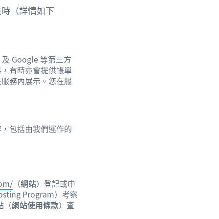
供時（詳情如下
Google 等第三方
料，有時亦會提供帳單
在服務內展示。您在服
容，包括由我們運作的
com/
（
網站
）登記或申
ing Program）考察
站（
網站使用條款
）查