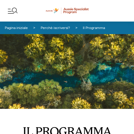
Salta ai contenuti
Salta alla navigazione delle note
Pagina iniziale
Perchè iscriversi?
Il Programma
IL PROGRAMMA