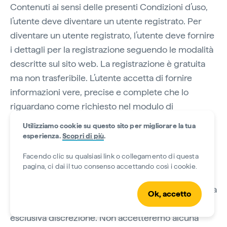
Contenuti ai sensi delle presenti Condizioni d’uso,
l’utente deve diventare un utente registrato. Per
diventare un utente registrato, l’utente deve fornire
i dettagli per la registrazione seguendo le modalità
descritte sul sito web. La registrazione è gratuita
ma non trasferibile. L’utente accetta di fornire
informazioni vere, precise e complete che lo
riguardano come richiesto nel modulo di
registrazione. Ogni volta che l’utente desidera
Utilizziamo cookie su questo sito per migliorare la tua
contribuire al Sito/ai Siti, dovrà accedere al proprio
esperienza.
Scopri di più
.
account utente seguendo la modalità richiesta.
Facendo clic su qualsiasi link o collegamento di questa
pagina, ci dai il tuo consenso accettando così i cookie.
(b) Ci riserviamo il diritto di rifiutare la richiesta di
registrazione dell’account utente o di sospendere la
Ok, accetto
sua registrazione in qualsiasi momento, a nostra
esclusiva discrezione. Non accetteremo alcuna