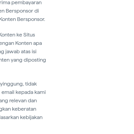
nerima pembayaran
en Bersponsor di
 Konten Bersponsor.
Konten ke Situs
engan Konten apa
g jawab atas isi
nten yang diposting
yinggung, tidak
m email kepada kami
ang relevan dan
gkan keberatan
asarkan kebijakan