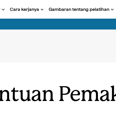
r
Cara kerjanya
Gambaran tentang pelatihan
ntuan Pema