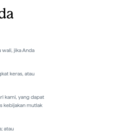
nda
wali, jika Anda
kat keras, atau
ari kami, yang dapat
as kebijakan mutlak
; atau