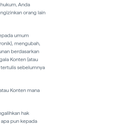
eh hukum, Anda
ngizinkan orang lain
 kepada umum
ronik), mengubah,
unan berdasarkan
ala Konten (atau
 tertulis sebelumnya
 atau Konten mana
ngalihkan hak
l apa pun kepada