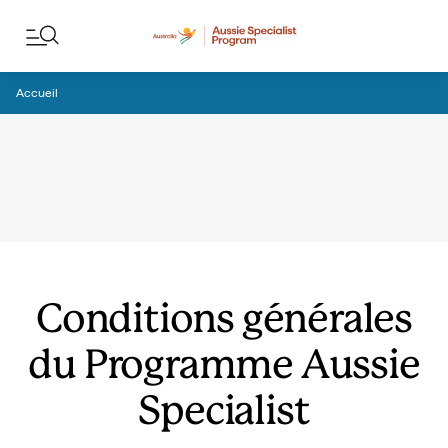
Passer au contenu
Passer à la navigation en bas de page
Accueil
Conditions générales
du Programme Aussie
Specialist