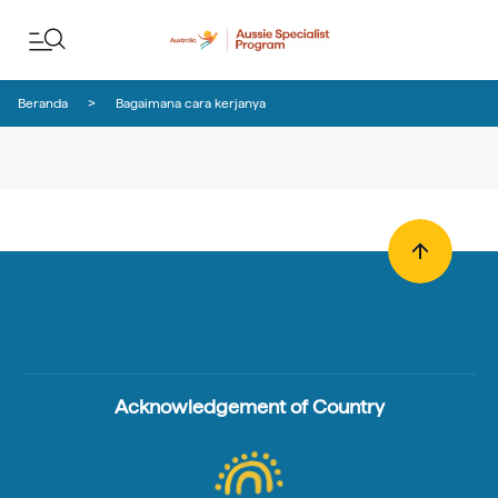
Lewati ke konten
Lewati ke navigasi footer
Beranda
Bagaimana cara kerjanya
Acknowledgement of Country