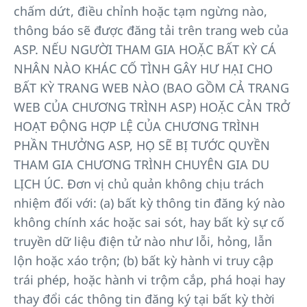
chấm dứt, điều chỉnh hoặc tạm ngừng nào,
thông báo sẽ được đăng tải trên trang web của
ASP. NẾU NGƯỜI THAM GIA HOẶC BẤT KỲ CÁ
NHÂN NÀO KHÁC CỐ TÌNH GÂY HƯ HẠI CHO
BẤT KỲ TRANG WEB NÀO (BAO GỒM CẢ TRANG
WEB CỦA CHƯƠNG TRÌNH ASP) HOẶC CẢN TRỞ
HOẠT ĐỘNG HỢP LỆ CỦA CHƯƠNG TRÌNH
PHẦN THƯỞNG ASP, HỌ SẼ BỊ TƯỚC QUYỀN
THAM GIA CHƯƠNG TRÌNH CHUYÊN GIA DU
LỊCH ÚC. Đơn vị chủ quản không chịu trách
nhiệm đối với: (a) bất kỳ thông tin đăng ký nào
không chính xác hoặc sai sót, hay bất kỳ sự cố
truyền dữ liệu điện tử nào như lỗi, hỏng, lẫn
lộn hoặc xáo trộn; (b) bất kỳ hành vi truy cập
trái phép, hoặc hành vi trộm cắp, phá hoại hay
thay đổi các thông tin đăng ký tại bất kỳ thời